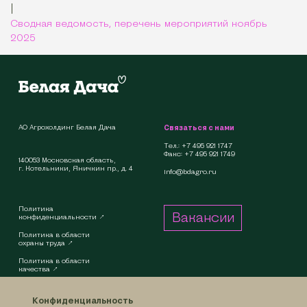
|
Сводная ведомость, перечень мероприятий ноябрь
2025
АО Агрохолдинг Белая Дача
Связаться с нами
Тел.:
+7 495 921 1747
Факс:
+7 495 921 1749
140053 Московская область,
г. Котельники, Яничкин пр., д. 4
info@bdagro.ru
Политика
Вакансии
конфиденциальности ↗︎
Политика в области
охраны труда ↗︎
Политика в области
качества ↗︎
Конфиденциальность