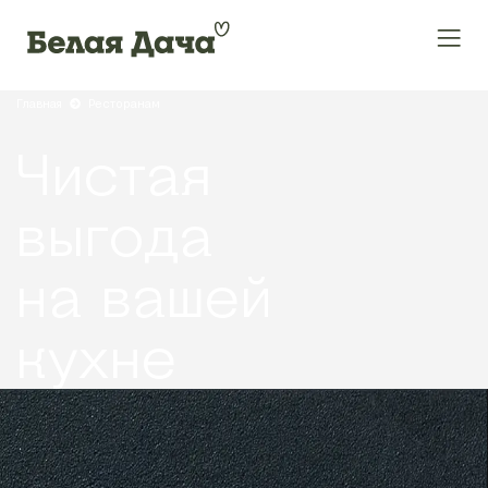
Главная
Ресторанам
Чистая
выгода
на вашей
кухне