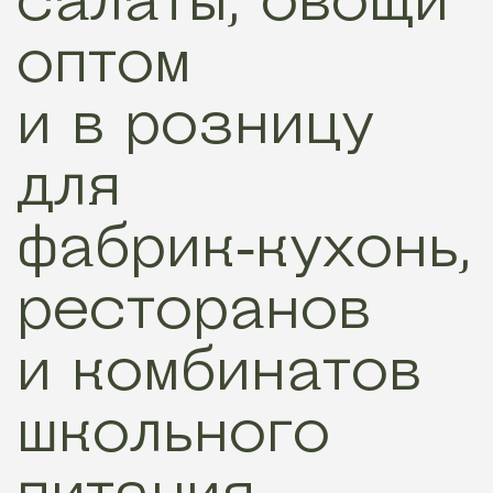
оптом
и в розницу
для
фабрик‑кухонь,
ресторанов
и комбинатов
школьного
питания