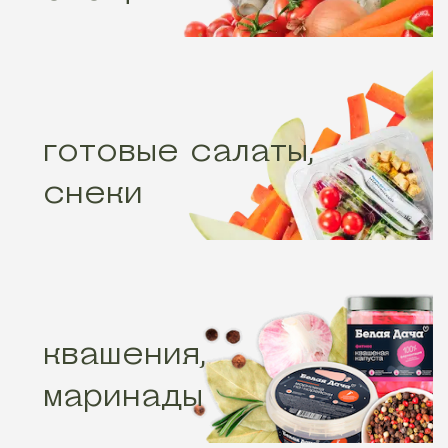
готовые салаты,
снеки
квашения,
маринады