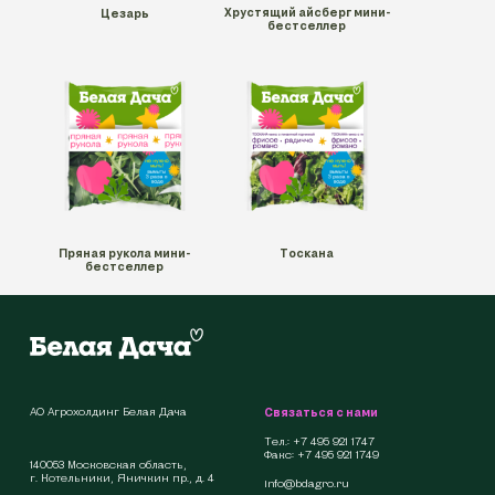
Хрустящий айсберг мини-
Цезарь
бестселлер
Пряная рукола мини-
Тоскана
бестселлер
АО Агрохолдинг Белая Дача
Связаться с нами
Тел.:
+7 495 921 1747
Факс:
+7 495 921 1749
140053 Московская область,
г. Котельники, Яничкин пр., д. 4
info@bdagro.ru