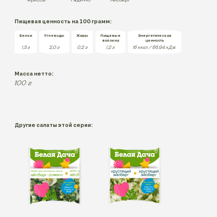
Пищевая ценность на 100 грамм:
Белки
Углеводы
Жиры
Пищевые
Энергетическая
волокна
ценность
1,5
г
2,0
г
0,2
г
1,2
г
16 ккал / 66,94 кДж
Масса нетто:
100
г
Другие салаты этой серии: