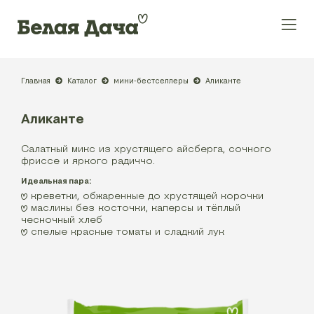
Главная
Каталог
мини-бестселлеры
Аликанте
Аликанте
Салатный микс из хрустящего айсберга, сочного
фриссе и яркого радиччо.
Идеальная пара:
креветки, обжаренные до хрустящей корочки
маслины без косточки, каперсы и тёплый
чесночный хлеб
спелые красные томаты и сладкий лук