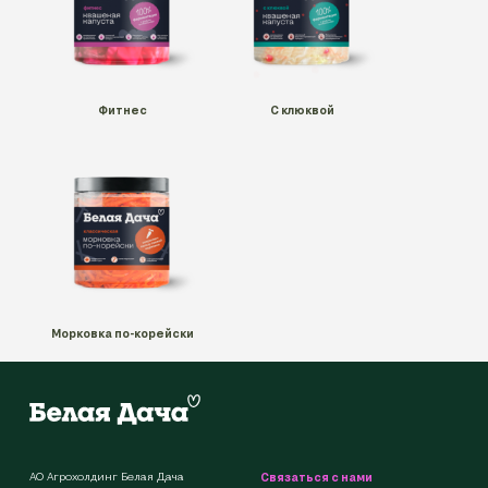
Фитнес
С клюквой
Морковка по-корейски
АО Агрохолдинг Белая Дача
Связаться с нами