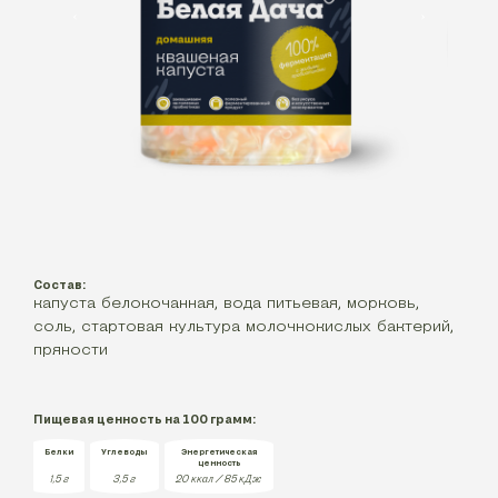
‹
›
Состав:
капуста белокочанная, вода питьевая, морковь,
соль, стартовая культура молочнокислых бактерий,
пряности
Пищевая ценность на 100 грамм:
Белки
Углеводы
Энергетическая
ценность
1,5
г
3,5
г
20 ккал / 85 кДж