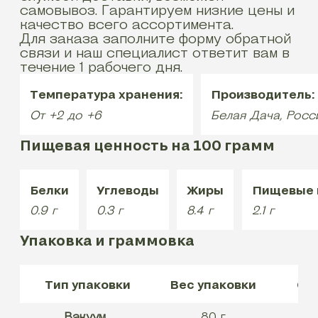
самовывоз. Гарантируем низкие цены и
качество всего ассортимента.
Для заказа заполните форму обратной
связи и наш специалист ответит вам в
течение 1 рабочего дня.
Температура хранения:
Производитель:
От +2 до +6
Белая Дача, Росс
Пищевая ценность на 100 грамм
Белки
Углеводы
Жиры
Пищевые 
0.9
г
0.3
г
8.4
г
2.1
г
Упаковка и граммовка
Тип упаковки
Вес упаковки
Ср
Вакуум
80 г