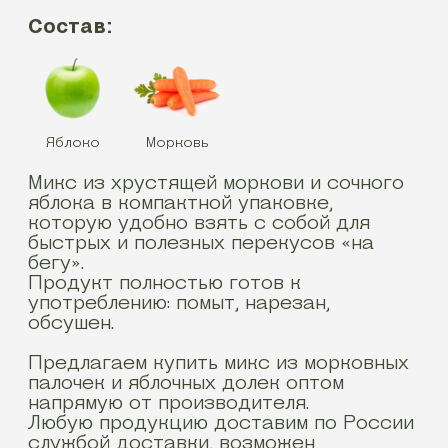
Состав:
Яблоко
Морковь
Микс из хрустящей моркови и сочного
яблока в компактной упаковке,
которую удобно взять с собой для
быстрых и полезных перекусов «на
бегу».
Продукт полностью готов к
употреблению: помыт, нарезан,
обсушен.
Предлагаем купить микс из морковных
палочек и яблочных долек оптом
напрямую от производителя.
Любую продукцию доставим по России
службой доставки, возможен