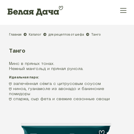
Главная
Каталог
для рецептов от шефа
Танго
Танго
Микс в пряных тонах.
Нежный мангольд и пряная рукола.
Идеальная пара:
запечённая сёмга с цитрусовым соусом
киноа, гуакамоле из авокадо и бакинские
помидоры
спаржа, сыр фета и свежие сезонные овощи