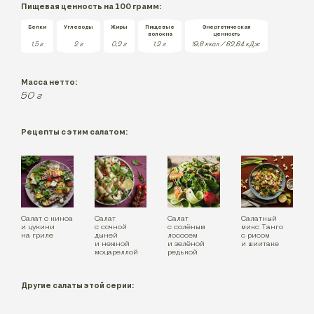
Пищевая ценность на 100 грамм:
Белки
Углеводы
Жиры
Пищевые
Энергетическая
волокна
ценность
1,5
г
2
г
0,2
г
1,2
г
19,8 ккал / 82,84 кДж
Масса нетто:
50
г
Рецепты с этим салатом:
Салат с киноа
Салат
Салат
Салатный
и цукини
с сочной
с солёным
микс Танго
на гриле
дыней
лососем
с рисом
и нежной
и зелёной
и шиитаке
моцареллой
редькой
Другие салаты этой серии: