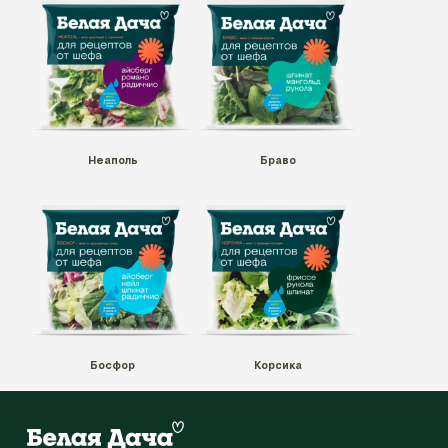
Неаполь
Браво
Босфор
Корсика