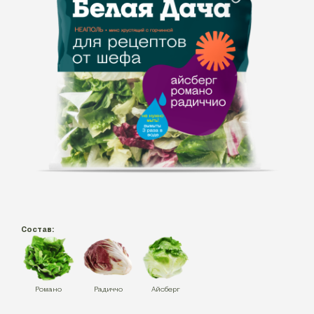
Состав:
Романо
Радиччо
Айсберг