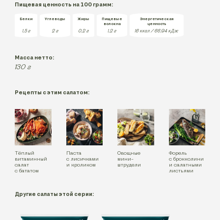
Пищевая ценность на 100 грамм:
Белки
Углеводы
Жиры
Пищевые
Энергетическая
волокна
ценность
1,5
г
2
г
0,2
г
1,2
г
16 ккал / 66,94 кДж
Масса нетто:
130
г
Рецепты с этим салатом:
Тёплый
Паста
Овощные
Форель
витаминный
с лисичками
мини-
с брокколини
салат
и кроликом
штрудели
и салатными
с бататом
листьями
Другие салаты этой серии: