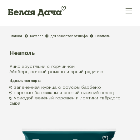
Главная
Каталог
для рецептов от шефа
Неаполь
Неаполь
Микс хрустящий с горчинкой.
Айсберг, сочный романо и яркий радиччо.
Идеальная пара:
запечённая курица с соусом барбекю
жареные баклажаны и свежий сладкий перец
молодой зелёный горошек и ломтики твёрдого
сыра