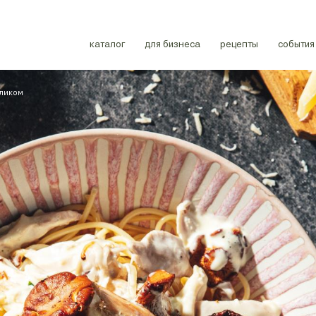
каталог
для бизнеса
рецепты
события
оликом