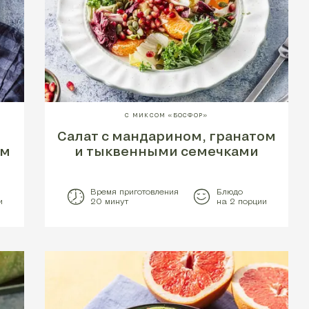
С МИКСОМ «БОСФОР»
Салат c мандарином, гранатом
ом
и тыквенными семечками
Время приготовления
Блюдо
и
20 минут
на 2 порции