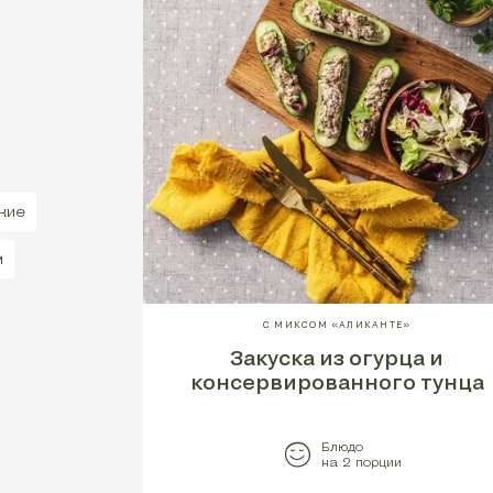
кие
м
С МИКСОМ «АЛИКАНТЕ»
Закуска из огурца и
консервированного тунца
Блюдо
на 2 порции