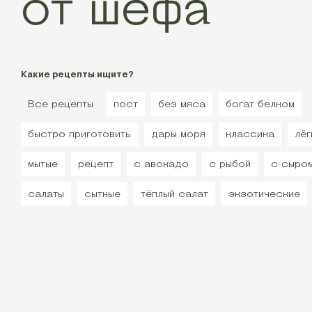
от шефа
Какие рецепты ищите?
Все рецепты
пост
без мяса
богат белком
быстро приготовить
дары моря
классика
лёг
мытые
рецепт
с авокадо
с рыбой
с сыро
салаты
сытные
тёплый салат
экзотические