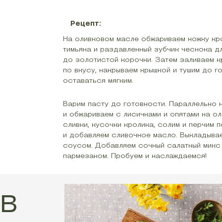
Рецепт:
На оливковом масле обжариваем ножку кро
тимьяна и раздавленный зубчик чеснока д
до золотистой корочки. Затем заливаем к
по вкусу, накрываем крышкой и тушим до 
оставаться мягким.
Варим пасту до готовности. Параллельно 
и обжариваем с лисичками и опятами на о
сливки, кусочки кролика, солим и перчим п
и добавляем сливочное масло. Выкладывае
соусом. Добавляем сочный салатный микс
пармезаном. Пробуем и наслаждаемся!
в