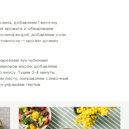
лика, добавляем 1 веточку
ля аромата и обжариваем
ролика водой, добавляем соли
готовности — кролик должен
нарезаем лук кубиками
ливковом масле, добавляем
о вкусу. Тушим 2-4 минуты
м пасту, заправляем сливочным
 и украшаем тёртым