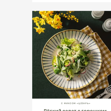
С МИКСОМ «ЦЕЗАРЬ»
Лёгкий салат с горошком,