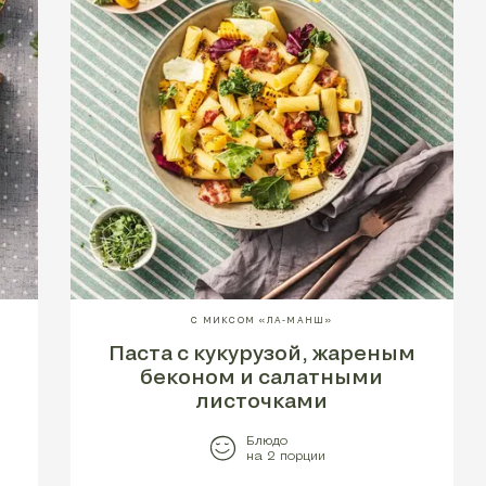
С МИКСОМ «ЛА-МАНШ»
Паста с кукурузой, жареным
беконом и салатными
листочками
Блюдо
на 2 порции