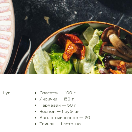
1 уп.
Спагетти — 100 г
Лисички — 150 г
Пармезан — 50 г
Чеснок — 1 зубчик
Масло сливочное — 20 г
Тимьян — 1 веточка