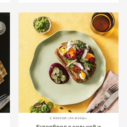
С МИКСОМ «ЛА-МАНШ»
Бутерброд с килькой и