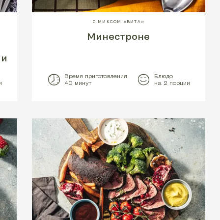
С МИКСОМ «ВИТА»
Минестроне
ми
Время приготовления
Блюдо
и
40 минут
на 2 порции