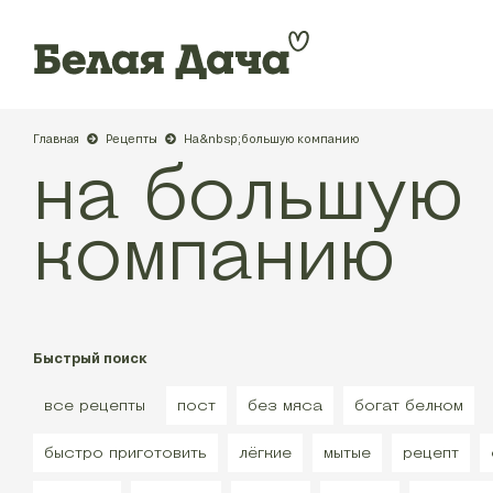
Главная
Рецепты
На&nbsp;большую компанию
на большую
компанию
Быстрый поиск
все рецепты
пост
без мяса
богат белком
быстро приготовить
лёгкие
мытые
рецепт