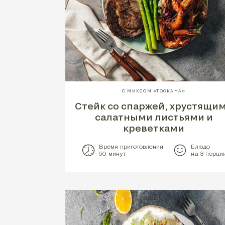
С МИКСОМ «ТОСКАНА»
Стейк со спаржей, хрустящи
салатными листьями и
креветками
Время приготовления
Блюдо
50 минут
на 3 порци