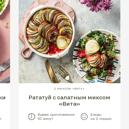
С МИКСОМ «ВИТА»
ки
Рататуй с салатным миксом
«Вита»
Время приготовления
Блюдо
и
50 минут
на 2 порции