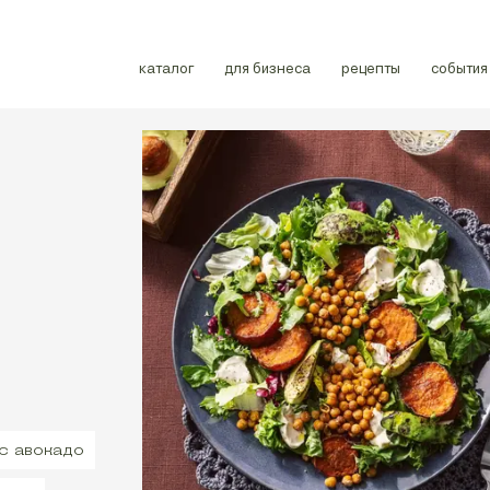
каталог
для бизнеса
рецепты
события
с авокадо