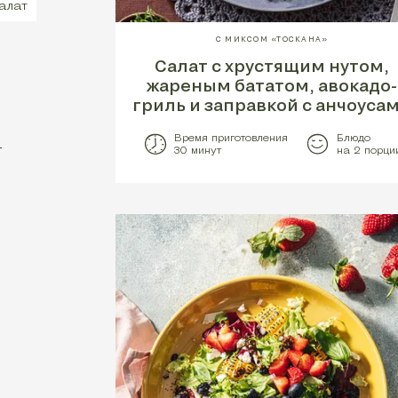
алат
С МИКСОМ «ТОСКАНА»
Салат с хрустящим нутом,
жареным бататом, авокадо-
гриль и заправкой с анчоуса
Время приготовления
Блюдо
30 минут
на 2 порци