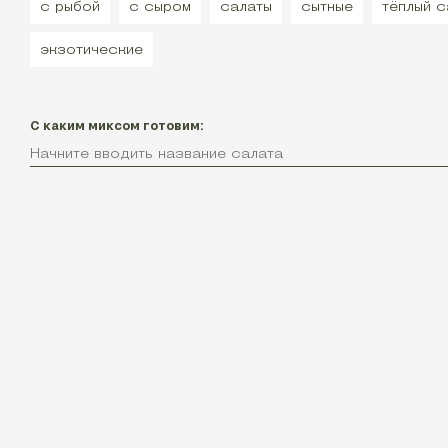
с рыбой
с сыром
салаты
сытные
тёплый с
экзотические
С каким миксом готовим: