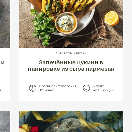
С МИКСОМ «ВИТА»
ми
Запечённые цукини в
панировке из сыра пармезан
Время приготовления
Блюдо
и
30 минут
на 3 порции