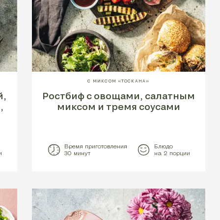
С МИКСОМ «ТОСКАНА»
й,
Ростбиф с овощами, салатным
,
миксом и тремя соусами
Время приготовления
Блюдо
и
30 минут
на 2 порции