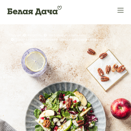
Главная
Рецепты
На большую компанию
Салат с гранатом, яблоком, кавказским сыром и маковой
заправкой