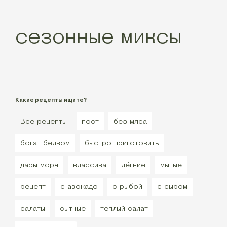
сезонные миксы
Какие рецепты ищите?
Все рецепты
пост
без мяса
богат белком
быстро приготовить
дары моря
классика
лёгкие
мытые
рецепт
с авокадо
с рыбой
с сыром
салаты
сытные
тёплый салат