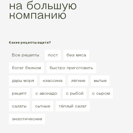
на большую
компанию
Какие рецепты ищите?
Все рецепты
пост
без мяса
богат белком
быстро приготовить
дары моря
классика
лёгкие
мытые
рецепт
с авокадо
с рыбой
с сыром
салаты
сытные
тёплый салат
экзотические