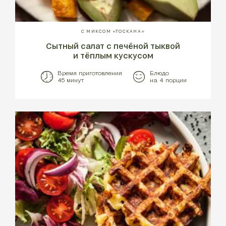
С МИКСОМ «ТОСКАНА»
Сытный салат с печёной тыквой
и тёплым кускусом
Время приготовления
Блюдо
45 минут
на 4 порции