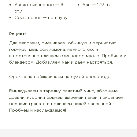
Масло оливковое — 3
Мак — 1/2 ч.л.
ст.л.
Соль, перец — по вкусу
Рецепт:
Для заправки, смешиваем: обычную и зернистую
горчицу, мёд, сок лимона, немного соли
и постепенно вливаем оливковое масло. Пробиваем
блендером. Добавляем мак и даём настояться.
Орех пекан обжариваем на сухой сковороде.
Выкладываем в тарелку салатный микс, яблочные
дольки, кусочки брынзы, жареный пекан, присыпаем
зёрнами граната и поливаем нашей заправкой.
Пробуем и наслаждаемся!