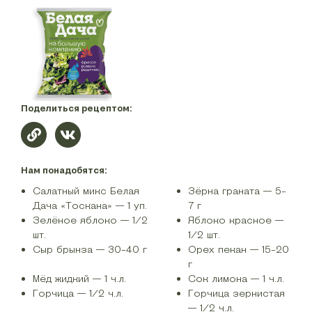
Поделиться рецептом:
Нам понадобятся:
Салатный микс Белая
Зёрна граната — 5-
Дача «Тоскана» — 1 уп.
7 г
Зелёное яблоко — 1/2
Яблоко красное —
шт.
1/2 шт.
Сыр брынза — 30-40 г
Орех пекан — 15-20
г
Мёд жидкий — 1 ч.л.
Сок лимона — 1 ч.л.
Горчица — 1/2 ч.л.
Горчица зернистая
— 1/2 ч.л.