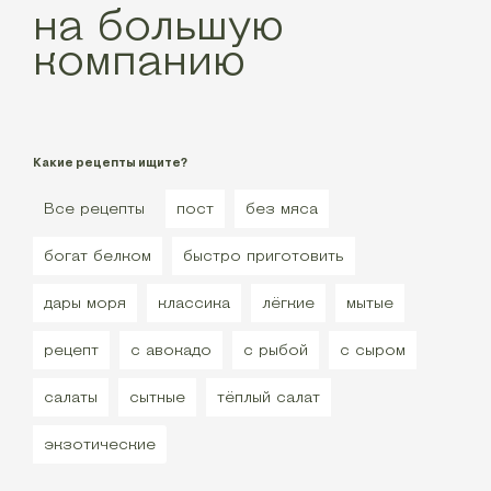
на большую
компанию
Какие рецепты ищите?
Все рецепты
пост
без мяса
богат белком
быстро приготовить
дары моря
классика
лёгкие
мытые
рецепт
с авокадо
с рыбой
с сыром
салаты
сытные
тёплый салат
экзотические