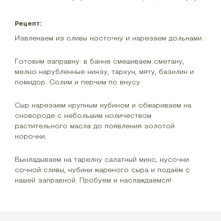
Рецепт:
Извлекаем из сливы косточку и нарезаем дольками.
Готовим заправку: в банке смешиваем сметану,
мелко нарубленные кинзу, тархун, мяту, базилик и
помидор. Солим и перчим по вкусу.
Сыр нарезаем крупным кубиком и обжариваем на
сковороде с небольшим количеством
растительного масла до появления золотой
корочки.
Выкладываем на тарелку салатный микс, кусочки
сочной сливы, кубики жареного сыра и подаём с
нашей заправкой. Пробуем и наслаждаемся!