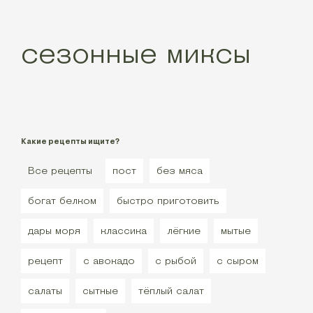
сезонные миксы
Какие рецепты ищите?
Все рецепты
пост
без мяса
богат белком
быстро приготовить
дары моря
классика
лёгкие
мытые
рецепт
с авокадо
с рыбой
с сыром
салаты
сытные
тёплый салат