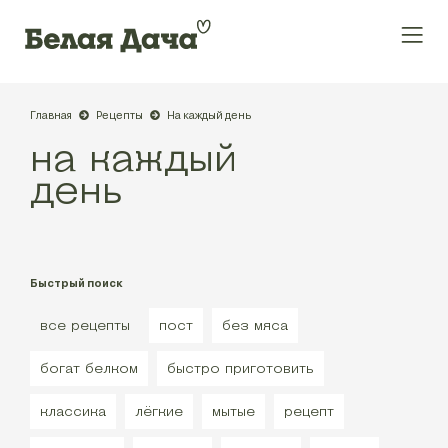
Главная
Рецепты
На каждый день
на каждый
день
Быстрый поиск
все рецепты
пост
без мяса
богат белком
быстро приготовить
классика
лёгкие
мытые
рецепт