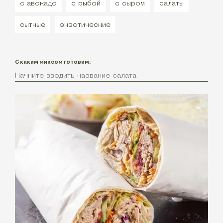
с авокадо
с рыбой
с сыром
салаты
сытные
экзотические
С каким миксом готовим: