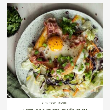
С МИКСОМ «ЛЕОН»
Глазунья с хрустящим беконом