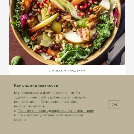
С МИКСОМ «МОДЕНА»
Салат с яблоком, жареным беконом и
грецкими орехами
Конфиденциальность
Мы используем файлы cookie, чтобы
Время приготовления
Блюдо
сделать наш сайт удобным для каждого
20 минут
на 4 порции
пользователя. Оставаясь на сайте,
ОК
вы соглашаетесь
с
Политикой конфиденциальности компании
и принимаете условия использования
cookie.
на большую