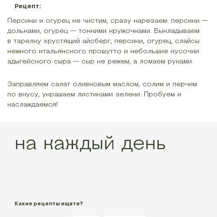
Рецепт:
Персики и огурец не чистим, сразу нарезаем: персики —
дольками, огурец — тонкими кружочками. Выкладываем
в тарелку хрустящий айсберг, персики, огурец, слайсы
нежного итальянского прошутто и небольшие кусочки
адыгейского сыра — сыр не режем, а ломаем руками.
Заправляем салат оливковым маслом, солим и перчим
по вкусу, украшаем листиками зелени. Пробуем и
наслаждаемся!
на каждый день
Какие рецепты ищите?