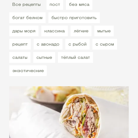
Все рецепты
пост
без мяса
богат белком
быстро приготовить
дары моря
классика
лёгкие
мытые
рецепт
с авокадо
с рыбой
с сыром
салаты
сытные
тёплый салат
экзотические