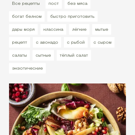
Все рецепты
пост
без мяса
богат белком
быстро приготовить
дары моря
классика
лёгкие
мытые
рецепт
с авокадо
с рыбой
с сыром
салаты
сытные
тёплый салат
экзотические