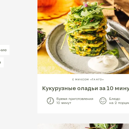
кие
м
С МИКСОМ «ТАНГО»
Кукурузные оладьи за 10 мину
Время приготовления
Блюдо
10 минут
на 2 порци