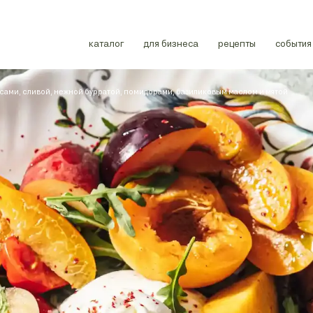
каталог
для бизнеса
рецепты
события
сами, сливой, нежной бурратой, помидорами, базиликовым маслом и мятой