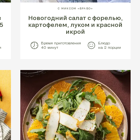
С МИКСОМ «БРАВО»
з
Новогодний салат с форелью,
5
картофелем, луком и красной
икрой
Время приготовления
Блюдо
и
40 минут
на 2 порции