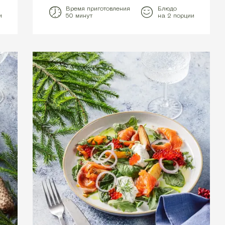
Время приготовления
Блюдо
и
50 минут
на 2 порции