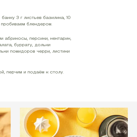
банку 3 г листьев базилика, 10
и пробиваем блендером.
 абрикосы, персики, нектарин,
алата, буррату, дольки
ольки помидоров черри, листики
, перчим и подаём к столу.