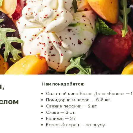
и,
Нам понадобятся:
Салатный микс Белая Дача «Браво» — 1 
слом
Помидорчики черри — 6-8 шт.
Свежие персики — 2 шт.
Слива — 2 шт.
Базилик — 3 г
Розовый перец — по вкусу