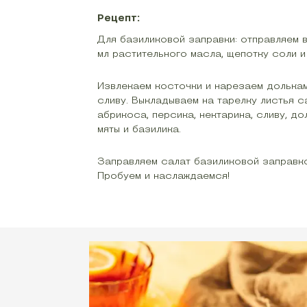
Рецепт:
Для базиликовой заправки: отправляем в 
мл растительного масла, щепотку соли 
Извлекаем косточки и нарезаем дольками
сливу. Выкладываем на тарелку листья с
абрикоса, персика, нектарина, сливу, д
мяты и базилика.
Заправляем салат базиликовой заправкой
Пробуем и наслаждаемся!