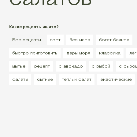
Какие рецепты ищите?
Все рецепты
пост
без мяса
богат белком
быстро приготовить
дары моря
классика
лёг
мытые
рецепт
с авокадо
с рыбой
с сыро
салаты
сытные
тёплый салат
экзотические