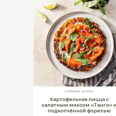
С МИКСОМ «ТАНГО»
Картофельная пицца с
салатным миксом «Танго» 
подкопчённой форелью