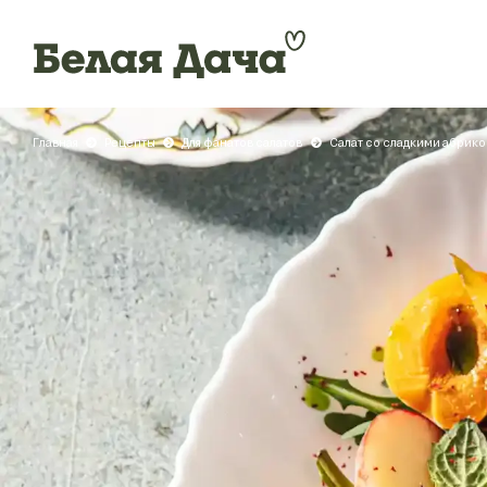
Главная
Рецепты
Для фанатов салатов
Салат со сладкими абрико