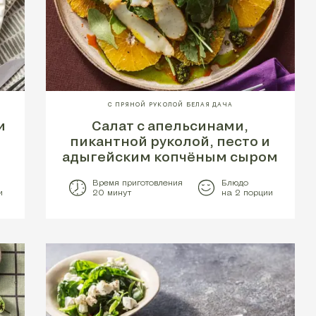
С ПРЯНОЙ РУКОЛОЙ БЕЛАЯ ДАЧА
и
Салат с апельсинами,
пикантной руколой, песто и
адыгейским копчёным сыром
Время приготовления
Блюдо
и
20 минут
на 2 порции