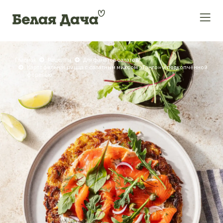
Главная
Рецепты
Для фанатов салатов
Картофельная пицца с салатным миксом «Танго» и подкопчённой
форелью