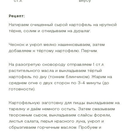
ст.л.
вкусу
Рецепт:
Натираем очищенный сырой картофель на крупной
тёрке, солим и откидываем на дуршлаг.
Чеснок и укроп мелко нашинковываем, затем
добавляем к тёртому картофелю. Перчим.
На разогретую сковороду отправляем 1 ст.л.
растительного масла и выкладываем тёртый
картофель по дну (тонким блинчиком). Жарим на
среднем огне с двух сторон по 3-4 минуты (до
готовности).
Картофельную заготовку для пиццы выкладываем на
тарелку и даём немного остыть. Затем смазываем
творожным сыром, выкладываем слайсы форели,
листья салата, перья красного лука, укроп и
сбрызгиваем горчичным маслом. Пробуем и