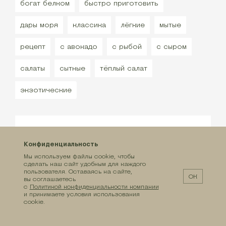
богат белком
быстро приготовить
дары моря
классика
лёгкие
мытые
рецепт
с авокадо
с рыбой
с сыром
салаты
сытные
тёплый салат
экзотические
Конфиденциальность
Мы используем файлы cookie, чтобы
сделать наш сайт удобным для каждого
пользователя. Оставаясь на сайте,
ОК
вы соглашаетесь
с
Политикой конфиденциальности компании
и принимаете условия использования
cookie.