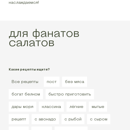
наслаждаемся!
для фанатов
салатов
Какие рецепты ищите?
Все рецепты
пост
без мяса
богат белком
быстро приготовить
дары моря
классика
лёгкие
мытые
рецепт
с авокадо
с рыбой
с сыром