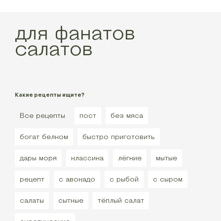
для фанатов
салатов
Какие рецепты ищите?
Все рецепты
пост
без мяса
богат белком
быстро приготовить
дары моря
классика
лёгкие
мытые
рецепт
с авокадо
с рыбой
с сыром
салаты
сытные
тёплый салат