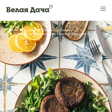
Главная
Рецепты
Для фанатов салатов
Хрустящий фалафель из цукини и садовых трав с хумусом