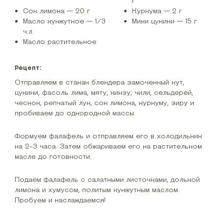
г
Сок лимона — 20 г
Куркума — 2 г
Масло кунжутное — 1/3
Мини цукини — 15 г
ч.л.
Масло растительное
Рецепт:
Отправляем в стакан блендера замоченный нут,
цукини, фасоль лима, мяту, кинзу, чили, сельдерей,
чеснок, репчатый лук, сок лимона, куркуму, зиру и
пробиваем до однородной массы.
Формуем фалафель и отправляем его в холодильник
на 2-3 часа. Затем обжариваем его на растительном
масле до готовности.
Подаём фалафель с салатными листочками, долькой
лимона и хумусом, политым кунжутным маслом.
Пробуем и наслаждаемся!