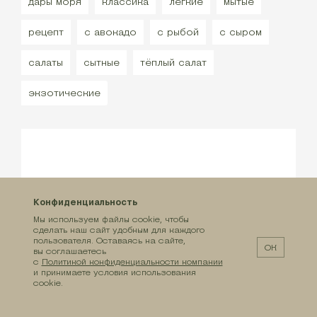
дары моря
классика
лёгкие
мытые
рецепт
с авокадо
с рыбой
с сыром
салаты
сытные
тёплый салат
экзотические
Конфиденциальность
Мы используем файлы cookie, чтобы
сделать наш сайт удобным для каждого
пользователя. Оставаясь на сайте,
ОК
вы соглашаетесь
с
Политикой конфиденциальности компании
и принимаете условия использования
cookie.