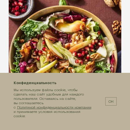
Конфиденциальность
Мы используем файлы cookie, чтобы
сделать наш сайт удобным для каждого
пользователя. Оставаясь на сайте,
ОК
вы соглашаетесь
с
Политикой конфиденциальности компании
и принимаете условия использования
cookie.
С МИКСОМ «МОДЕНА»
Салат с яблоком, жареным беконом и
грецкими орехами