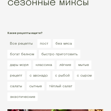
сезонные миксы
Какие рецепты ищите?
Все рецепты
пост
без мяса
богат белком
быстро приготовить
дары моря
классика
лёгкие
мытые
рецепт
с авокадо
с рыбой
с сыром
салаты
сытные
тёплый салат
экзотические