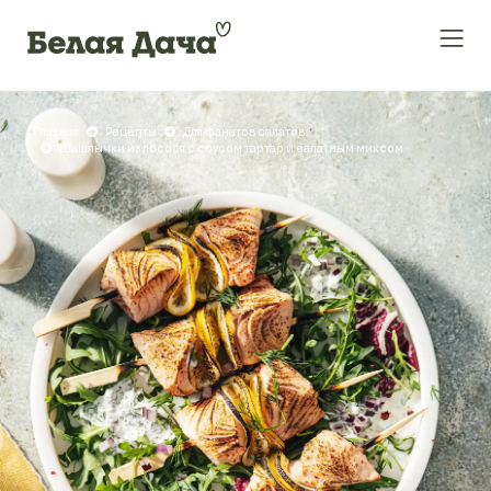
Главная
Рецепты
Для фанатов салатов
Шашлычки из лосося с соусом тартар и салатным миксом