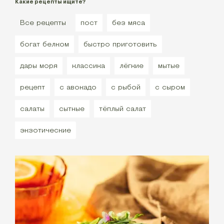
Какие рецепты ищите?
Все рецепты
пост
без мяса
богат белком
быстро приготовить
дары моря
классика
лёгкие
мытые
рецепт
с авокадо
с рыбой
с сыром
салаты
сытные
тёплый салат
экзотические