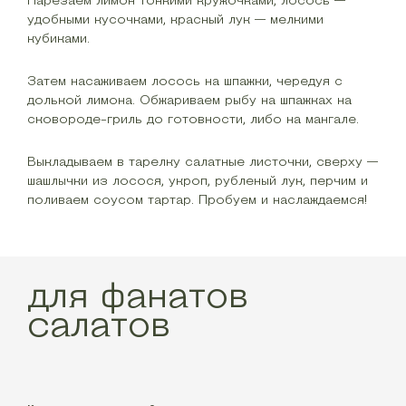
удобными кусочками, красный лук — мелкими
кубиками.
Затем насаживаем лосось на шпажки, чередуя с
долькой лимона. Обжариваем рыбу на шпажках на
сковороде-гриль до готовности, либо на мангале.
Выкладываем в тарелку салатные листочки, сверху —
шашлычки из лосося, укроп, рубленый лук, перчим и
поливаем соусом тартар. Пробуем и наслаждаемся!
для фанатов
салатов