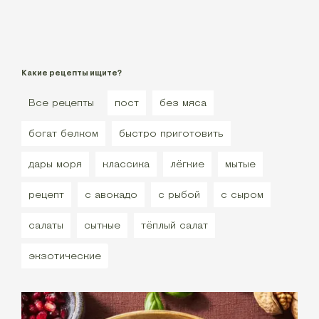
Какие рецепты ищите?
Все рецепты
пост
без мяса
богат белком
быстро приготовить
дары моря
классика
лёгкие
мытые
рецепт
с авокадо
с рыбой
с сыром
салаты
сытные
тёплый салат
экзотические