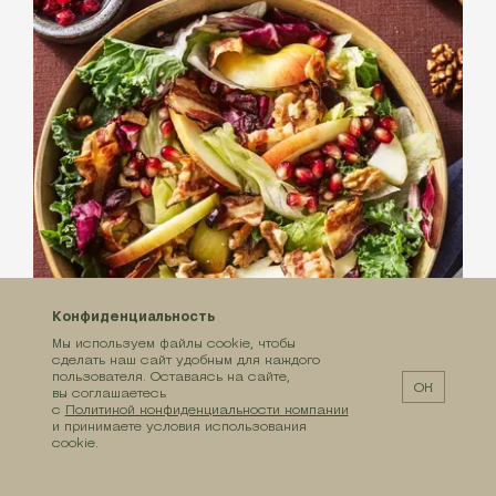
Конфиденциальность
Мы используем файлы cookie, чтобы
сделать наш сайт удобным для каждого
пользователя. Оставаясь на сайте,
ОК
вы соглашаетесь
с
Политикой конфиденциальности компании
С МИКСОМ «МОДЕНА»
и принимаете условия использования
Салат с яблоком, жареным беконом и
cookie.
грецкими орехами