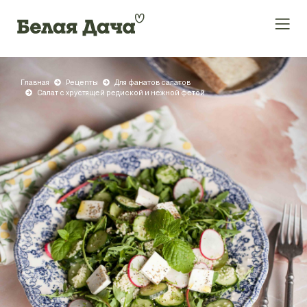
Главная
Рецепты
Для фанатов салатов
Салат с хрустящей редиской и нежной фетой