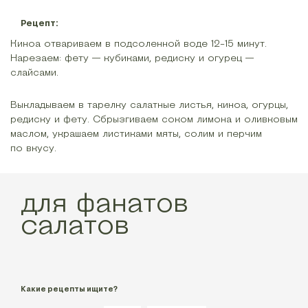
Рецепт:
Киноа отвариваем в подсоленной воде 12-15 минут.
Нарезаем: фету — кубиками, редиску и огурец —
слайсами.
Выкладываем в тарелку салатные листья, киноа, огурцы,
редиску и фету. Сбрызгиваем соком лимона и оливковым
маслом, украшаем листиками мяты, солим и перчим
по вкусу.
для фанатов
салатов
Какие рецепты ищите?