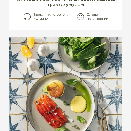
трав с хумусом
Время приготовления
Блюдо
40 минут
на 2 порции