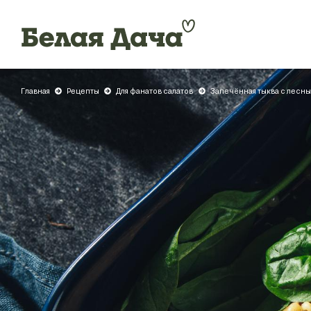
Главная
Рецепты
Для фанатов салатов
Запечённая тыква с лесн