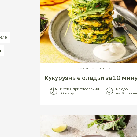
кие
м
С МИКСОМ «ТАНГО»
Кукурузные оладьи за 10 мину
Время приготовления
Блюдо
10 минут
на 2 порци