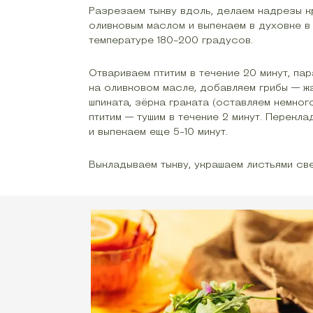
Разрезаем тыкву вдоль, делаем надрезы к
оливковым маслом и выпекаем в духовке в 
температуре 180-200 градусов.
Отвариваем птитим в течение 20 минут, па
на оливковом масле, добавляем грибы — жа
шпината, зёрна граната (оставляем немног
птитим — тушим в течение 2 минут. Перекла
и выпекаем еще 5-10 минут.
Выкладываем тыкву, украшаем листьями све