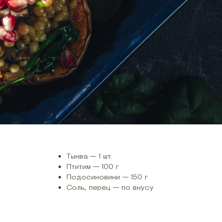
Тыква — 1 шт.
Птитим — 100 г
Подосиновики — 150 г
Соль, перец — по вкусу