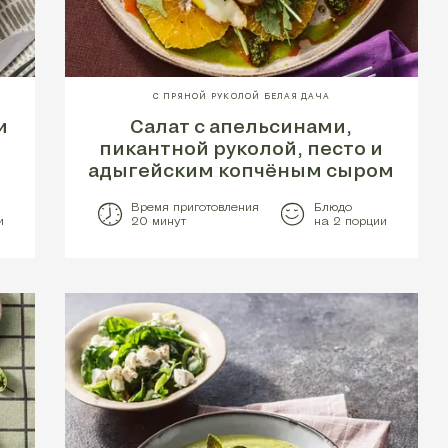
С ПРЯНОЙ РУКОЛОЙ БЕЛАЯ ДАЧА
и
Салат с апельсинами,
пикантной руколой, песто и
адыгейским копчёным сыром
Время приготовления
Блюдо
и
20 минут
на 2 порции