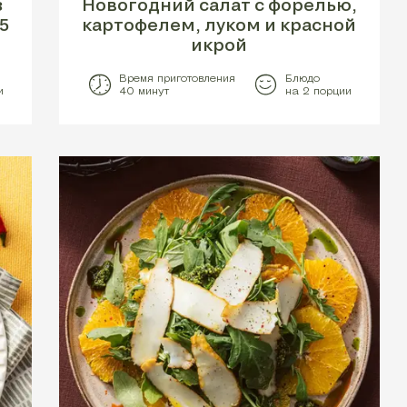
з
Новогодний салат с форелью,
5
картофелем, луком и красной
икрой
Время приготовления
Блюдо
и
40 минут
на 2 порции