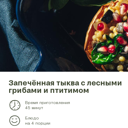
Запечённая тыква с лесными
грибами и птитимом
Время приготовления
45 минут
Блюдо
на 4 порции