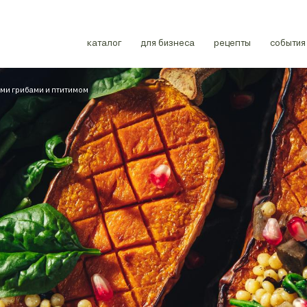
каталог
для бизнеса
рецепты
события
ыми грибами и птитимом