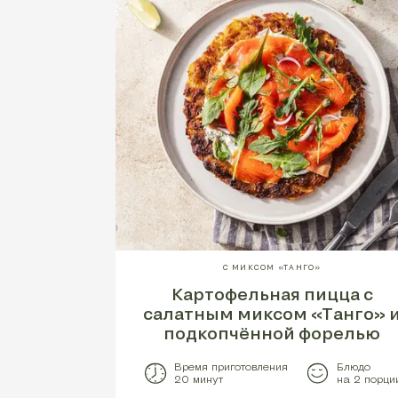
С МИКСОМ «ТАНГО»
Картофельная пицца с
салатным миксом «Танго» 
подкопчённой форелью
Время приготовления
Блюдо
20 минут
на 2 порци