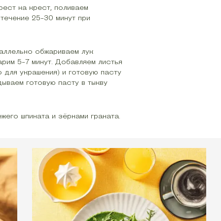
рест на крест, поливаем
течение 25-30 минут при
раллельно обжариваем лук
рим 5-7 минут. Добавляем листья
о для украшения) и готовую пасту
дываем готовую пасту в тыкву
жего шпината и зёрнами граната.