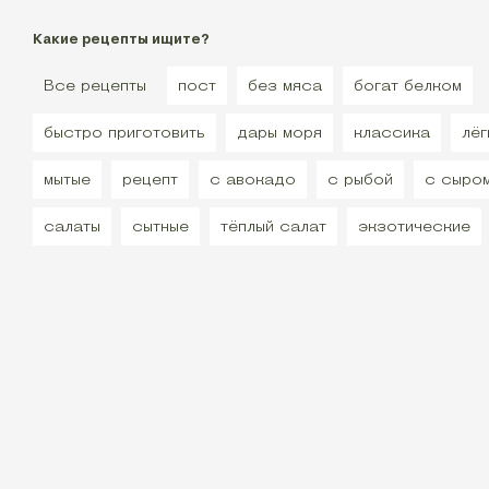
Какие рецепты ищите?
Все рецепты
пост
без мяса
богат белком
быстро приготовить
дары моря
классика
лёг
мытые
рецепт
с авокадо
с рыбой
с сыро
салаты
сытные
тёплый салат
экзотические