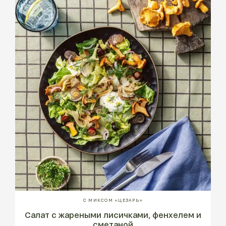
С МИКСОМ «ЦЕЗАРЬ»
Салат с жареными лисичками, фенхелем и
сметаной