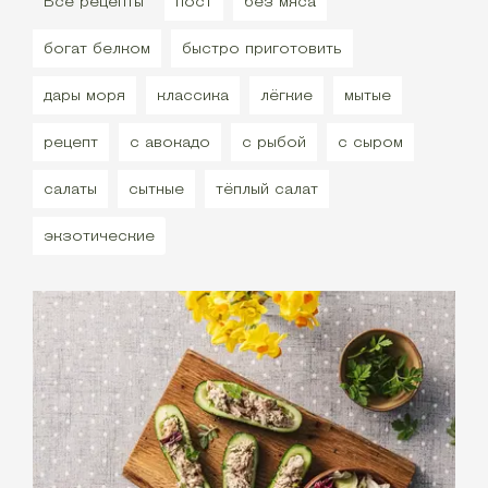
Все рецепты
пост
без мяса
богат белком
быстро приготовить
дары моря
классика
лёгкие
мытые
рецепт
с авокадо
с рыбой
с сыром
салаты
сытные
тёплый салат
экзотические