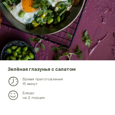
Зелёная глазунья с салатом
Время приготовления
15 минут
Блюдо
на 2 порции